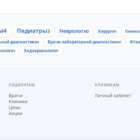
ы
Педиатры
4
Неврологи
3
Хирурги
Гинеко
2
1
ьной диагностики
Врачи лабораторной диагностики
Фти
1
1
нологи
Эндокринологи
1
1
ПАЦИЕНТАМ
КЛИНИКАМ
Врачи
Личный кабинет
Клиники
Цены
Акции