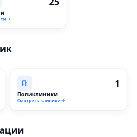
25
чи
йти
ник
1
Поликлиники
Смотреть клиники
зации