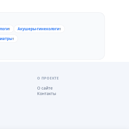
логи
Акушеры-гинекологи
1
1
зиатры
1
О ПРОЕКТЕ
О сайте
Контакты