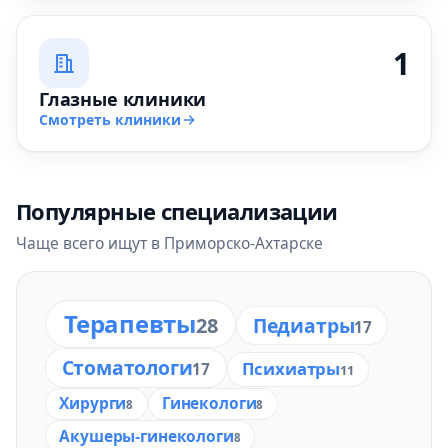
1
Глазные клиники
Смотреть клиники
Популярные специализации
Чаще всего ищут в Приморско-Ахтарске
Терапевты
28
Педиатры
17
Стоматологи
Психиатры
17
11
Хирурги
Гинекологи
8
8
Акушеры-гинекологи
8