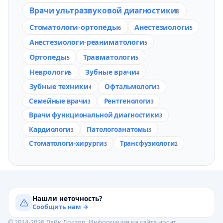
Врачи ультразвуковой диагностики
8
Стоматологи-ортопеды
Анестезиологи
6
5
Анестезиологи-реаниматологи
5
Ортопеды
Травматологи
5
5
Неврологи
Зубные врачи
5
4
Зубные техники
Офтальмологи
4
3
Семейные врачи
Рентгенологи
3
3
Врачи функциональной диагностики
3
Кардиологи
Патологоанатомы
3
3
Стоматологи-хирурги
Трансфузиологи
3
2
Нашли неточность?
Сообщить нам →
© 2014-2026 Лайк.Доктор. Информация на сайте носит