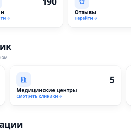
190
чи
Отзывы
йти
Перейти
ник
ном
5
Медицинские центры
Смотреть клиники
зации