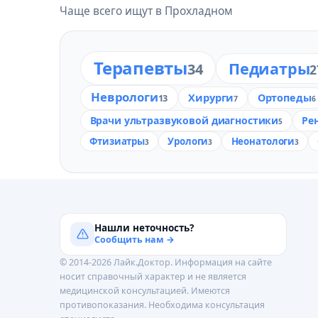
Чаще всего ищут в Прохладном
Терапевты
Педиатры
34
2
Неврологи
Хирурги
Ортопеды
13
7
6
Врачи ультразвуковой диагностики
Ре
5
Фтизиатры
Урологи
Неонатологи
3
3
3
Нашли неточность?
Сообщить нам →
© 2014-2026 Лайк.Доктор. Информация на сайте
носит справочный характер и не является
медицинской консультацией. Имеются
противопоказания. Необходима консультация