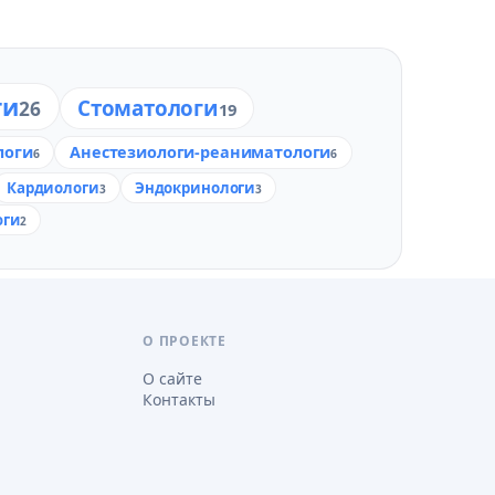
ги
Стоматологи
26
19
логи
Анестезиологи-реаниматологи
6
6
Кардиологи
Эндокринологи
3
3
оги
2
О ПРОЕКТЕ
О сайте
Контакты