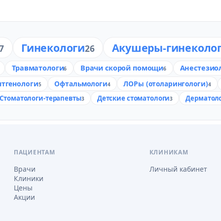
Гинекологи
Акушеры-гинеколо
7
26
Травматологи
Врачи скорой помощи
Анестезио
6
6
нтгенологи
Офтальмологи
ЛОРы (отоларингологи)
5
4
4
Стоматологи-терапевты
Детские стоматологи
Дерматол
3
3
ПАЦИЕНТАМ
КЛИНИКАМ
Врачи
Личный кабинет
Клиники
Цены
Акции