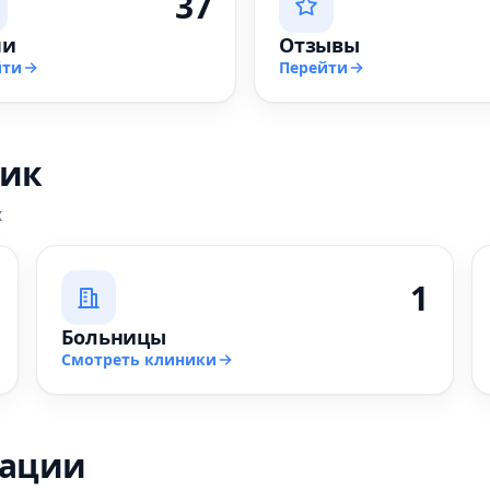
37
чи
Отзывы
йти
Перейти
ник
х
1
Больницы
Смотреть клиники
зации