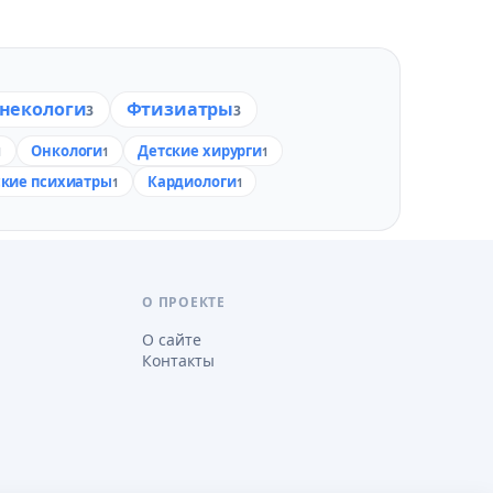
некологи
Фтизиатры
3
3
Онкологи
Детские хирурги
1
1
1
ские психиатры
Кардиологи
1
1
О ПРОЕКТЕ
О сайте
Контакты