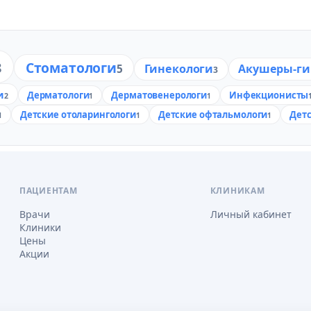
8
Стоматологи
Гинекологи
Акушеры-ги
5
3
и
Дерматологи
Дерматовенерологи
Инфекционисты
2
1
1
Детские отоларингологи
Детские офтальмологи
Дет
1
1
1
ПАЦИЕНТАМ
КЛИНИКАМ
Врачи
Личный кабинет
Клиники
Цены
Акции