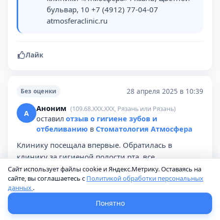
бульвар, 10 +7 (4912) 77-04-07
atmosferaclinic.ru
Лайк
28 апреля 2025 в 10:39
Без оценки
Аноним
(109.68.XXX.XXX, Рязань или Рязань)
А
оставил
отзыв о гигиене зубов и
отбеливанию
в
Стоматология Атмосфера
Клинику посещала впервые. Обратилась в
клинику за гигиеной полости рта, все
понравилось. Чисто, новое оборудование.
Сайт использует файлы cookie и Яндекс.Метрику. Оставаясь на
сайте, вы соглашаетесь с
Политикой обработки персональных
Название Атмосфера говорит само за себя.
данных
.
Отличный персонал и врачи. Рекомендую.
Понятно
Хадикова Екатерина
28 апреля 2025