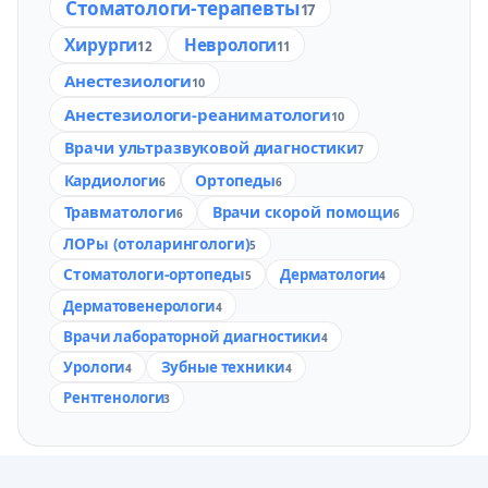
Стоматологи-терапевты
17
Хирурги
Неврологи
12
11
Анестезиологи
10
Анестезиологи-реаниматологи
10
Врачи ультразвуковой диагностики
7
Кардиологи
Ортопеды
6
6
Травматологи
Врачи скорой помощи
6
6
ЛОРы (отоларингологи)
5
Стоматологи-ортопеды
Дерматологи
5
4
Дерматовенерологи
4
Врачи лабораторной диагностики
4
Урологи
Зубные техники
4
4
Рентгенологи
3