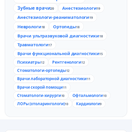
Зубные врачи
Анестезиологи
20
19
Анестезиологи-реаниматологи
19
Неврологи
Ортопеды
18
18
Врачи ультразвуковой диагностики
18
Травматологи
17
Врачи функциональной диагностики
15
Психиатры
Рентгенологи
12
12
Стоматологи-ортопеды
12
Врачи лабораторной диагностики
11
Врачи скорой помощи
11
Стоматологи-хирурги
Офтальмологи
10
10
ЛОРы (отоларингологи)
Кардиологи
10
9