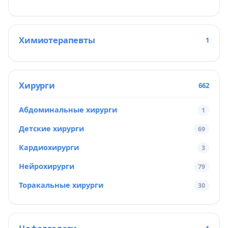
Химиотерапевты
1
Хирурги
662
Абдоминальные хирурги
1
Детские хирурги
69
Кардиохирурги
3
Нейрохирурги
79
Торакальные хирурги
30