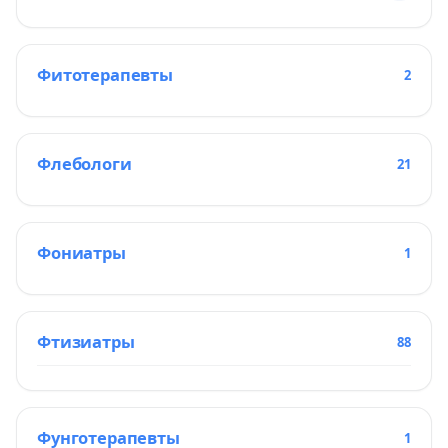
Фитотерапевты
2
Флебологи
21
Фониатры
1
Фтизиатры
88
Фунготерапевты
1