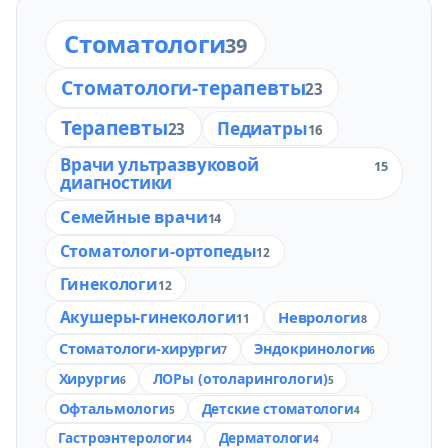
Стоматологи
39
Стоматологи-терапевты
23
Терапевты
Педиатры
23
16
Врачи ультразвуковой
15
диагностики
Семейные врачи
14
Стоматологи-ортопеды
12
Гинекологи
12
Акушеры-гинекологи
Неврологи
11
8
Стоматологи-хирурги
Эндокринологи
7
6
Хирурги
ЛОРы (отоларингологи)
6
5
Офтальмологи
Детские стоматологи
5
4
Гастроэнтерологи
Дерматологи
4
4