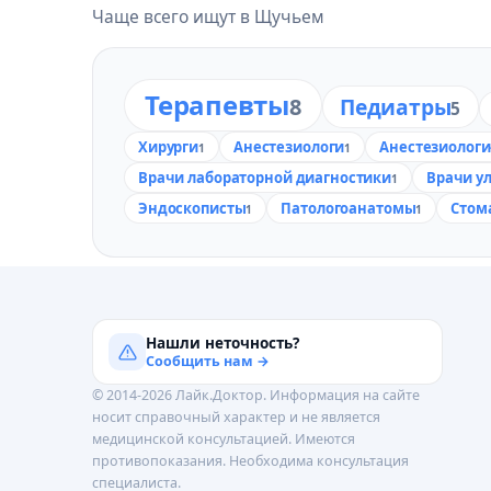
Чаще всего ищут в Щучьем
Терапевты
8
Педиатры
5
Хирурги
Анестезиологи
Анестезиологи
1
1
Врачи лабораторной диагностики
Врачи у
1
Эндоскописты
Патологоанатомы
Стом
1
1
Нашли неточность?
Сообщить нам →
© 2014-2026 Лайк.Доктор. Информация на сайте
носит справочный характер и не является
медицинской консультацией. Имеются
противопоказания. Необходима консультация
специалиста.