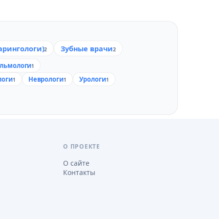
арингологи)
Зубные врачи
2
2
льмологи
1
логи
Неврологи
Урологи
1
1
1
О ПРОЕКТЕ
О сайте
Контакты