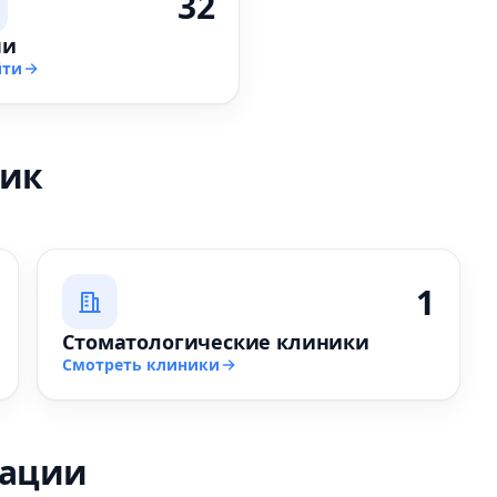
32
чи
йти
ник
1
Стоматологические клиники
Смотреть клиники
зации