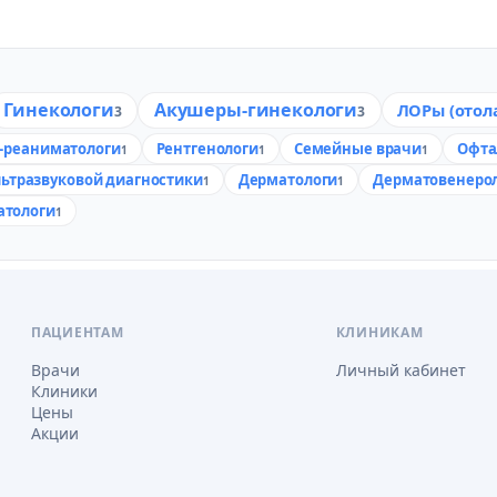
Гинекологи
Акушеры-гинекологи
ЛОРы (отол
3
3
-реаниматологи
Рентгенологи
Семейные врачи
Офта
1
1
1
льтразвуковой диагностики
Дерматологи
Дерматовенеро
1
1
атологи
1
ПАЦИЕНТАМ
КЛИНИКАМ
Врачи
Личный кабинет
Клиники
Цены
Акции