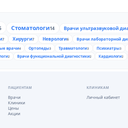
Стоматологи
6
Врачи ультразвуковой ди
14
и
Хирурги
Неврологи
Врачи лабораторной ди
7
7
6
ые врачи
Ортопеды
Травматологи
Психиатры
4
3
3
3
логи
Врачи функциональной диагностики
Кардиологи
2
2
2
ПАЦИЕНТАМ
КЛИНИКАМ
Врачи
Личный кабинет
Клиники
Цены
Акции