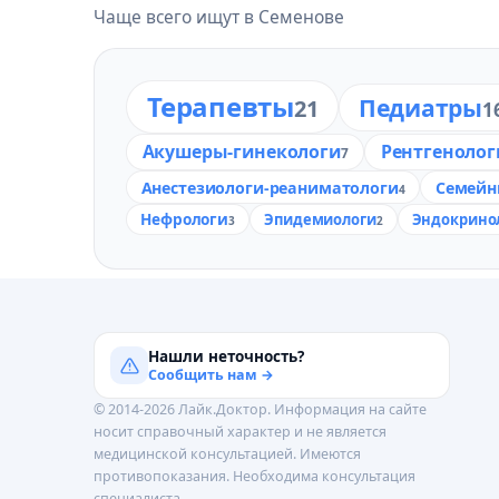
Чаще всего ищут в Семенове
Терапевты
Педиатры
21
1
Акушеры-гинекологи
Рентгенолог
7
Анестезиологи-реаниматологи
Семейн
4
Нефрологи
Эпидемиологи
Эндокрино
3
2
Нашли неточность?
Сообщить нам →
© 2014-2026 Лайк.Доктор. Информация на сайте
носит справочный характер и не является
медицинской консультацией. Имеются
противопоказания. Необходима консультация
специалиста.