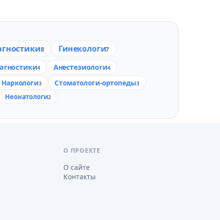
агностики
Гинекологи
8
7
агностики
Анестезиологи
4
4
Наркологи
Стоматологи-ортопеды
3
3
Неонатологи
2
О ПРОЕКТЕ
О сайте
Контакты