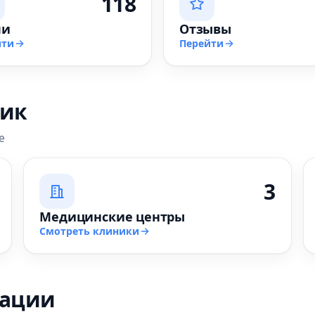
118
чи
Отзывы
йти
Перейти
ник
е
3
Медицинские центры
Смотреть клиники
зации