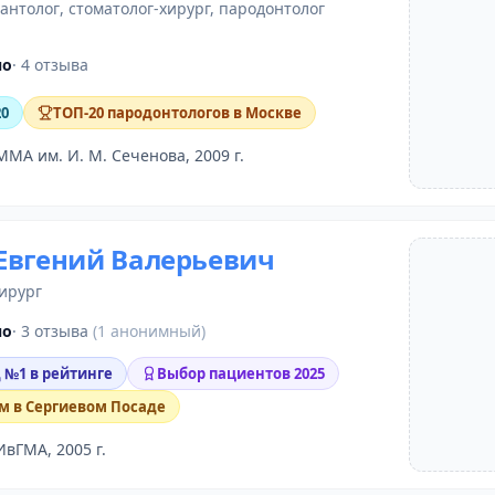
лантолог
,
стоматолог-хирург
,
пародонтолог
но
· 4 отзыва
20
ТОП-20 пародонтологов в Москве
ММА им. И. М. Сеченова, 2009 г.
Евгений Валерьевич
ирург
но
· 3 отзыва
(1 анонимный)
д №1 в рейтинге
Выбор пациентов 2025
м в Сергиевом Посаде
ИвГМА, 2005 г.