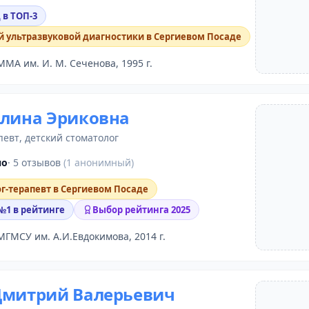
 в ТОП-3
й ультразвуковой диагностики в Сергиевом Посаде
ММА им. И. М. Сеченова, 1995 г.
Элина Эриковна
певт
,
детский стоматолог
но
· 5 отзывов
(1 анонимный)
г-терапевт в Сергиевом Посаде
 №1 в рейтинге
Выбор рейтинга 2025
МГМСУ им. А.И.Евдокимова, 2014 г.
Дмитрий Валерьевич