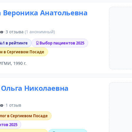
 Вероника Анатольевна
но
· 3 отзыва
(1 анонимный)
 №1 в рейтинге
Выбор пациентов 2025
м в Сергиевом Посаде
ИГМИ, 1990 г.
 Ольга Николаевна
но
· 1 отзыв
ог в Сергиевом Посаде
тов 2025