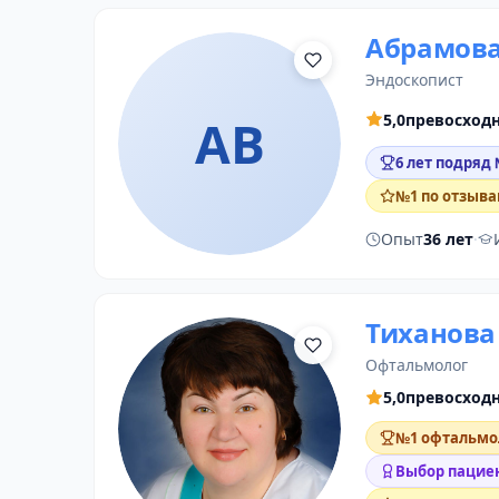
Абрамова
эндоскопист
5,0
превосход
АВ
6 лет подряд
№1 по отзыва
Опыт
36 лет
·
Тиханова
офтальмолог
5,0
превосход
№1 офтальмол
Выбор пациен