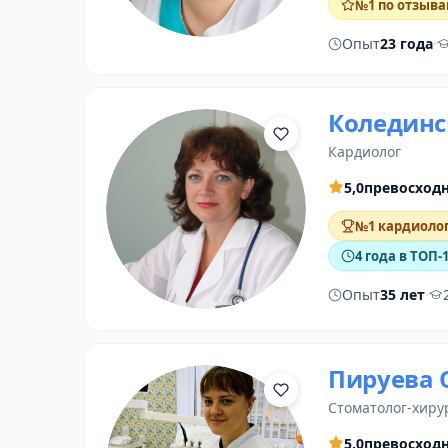
№1 по отзыва
Опыт
23 года
·
Колединс
кардиолог
5,0
превосход
№1 кардиолог
4 года в ТОП-
Опыт
35 лет
·
Пируева 
стоматолог-хиру
5,0
превосход