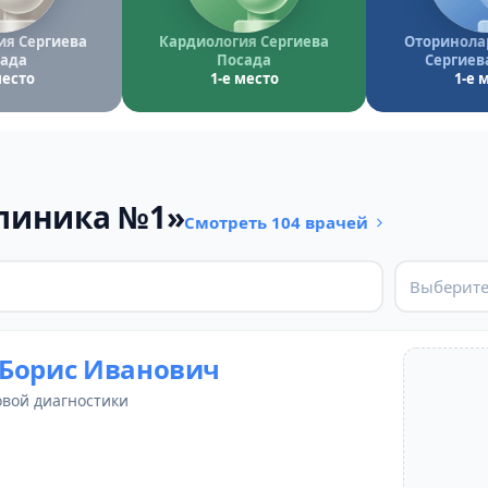
ия Сергиева
Кардиология Сергиева
Оторинола
ада
Посада
Сергиев
место
1-е место
1-е 
линика №1»
Смотреть 104 врачей
Выберите
Борис Иванович
овой диагностики