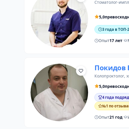
стоматолог-имп
5,0
превосход
3 года в ТОП-
Опыт
17 лет
·
Покидов 
колопроктолог
,
х
5,0
превосход
4 года подря
№1 по отзыва
Опыт
21 год
·