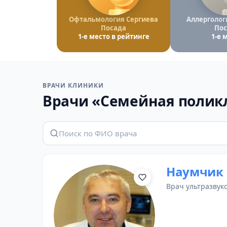
Офтальмология Сергиева
Аллерголог
Посада
Пос
1-е место в рейтинге
1-е 
ВРАЧИ КЛИНИКИ
Врачи «Cемейная полик
Наумчик 
врач ультразвук