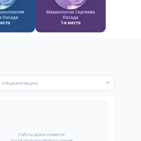
рингология
Маммология Сергиева
а Посада
Посада
место
1-е место
 специализацию
Работы врача появятся
после загрузки первого случая