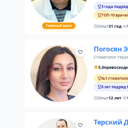
3 года подряд
ТОП-10 враче
Главный врач
Опыт
31 год
·
Погосян 
стоматолог-тера
5,0
превосход
№1 стоматоло
6 лет подряд
Опыт
12 лет
·
Терский 