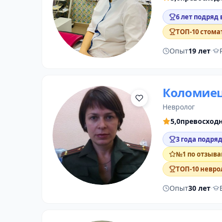
6 лет подряд 
ТОП-10 стома
Опыт
19 лет
·
Коломиец
невролог
5,0
превосход
3 года подряд
№1 по отзыва
ТОП-10 невро
Опыт
30 лет
·