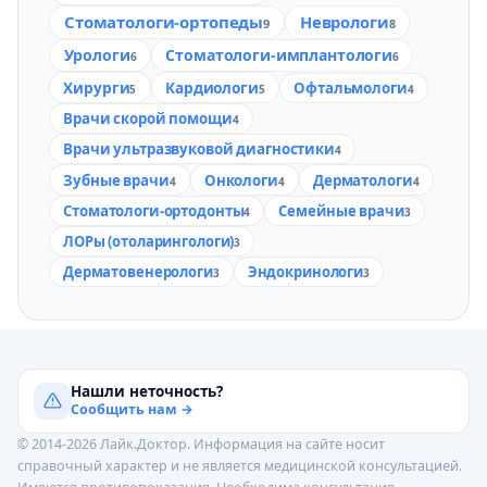
Стоматологи-ортопеды
Неврологи
9
8
Урологи
Стоматологи-имплантологи
6
6
Хирурги
Кардиологи
Офтальмологи
5
5
4
Врачи скорой помощи
4
Врачи ультразвуковой диагностики
4
Зубные врачи
Онкологи
Дерматологи
4
4
4
Стоматологи-ортодонты
Семейные врачи
4
3
ЛОРы (отоларингологи)
3
Дерматовенерологи
Эндокринологи
3
3
Нашли неточность?
Сообщить нам →
© 2014-2026 Лайк.Доктор. Информация на сайте носит
справочный характер и не является медицинской консультацией.