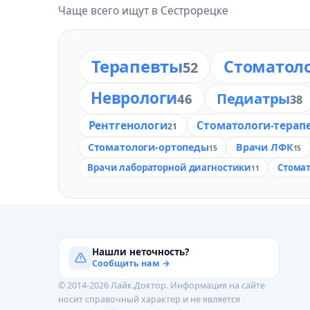
Чаще всего ищут в Сестрорецке
Терапевты
Стоматол
52
Неврологи
Педиатры
46
38
Рентгенологи
Стоматологи-терап
21
Стоматологи-ортопеды
Врачи ЛФК
15
15
Врачи лабораторной диагностики
Стомат
11
Нашли неточность?
Сообщить нам →
© 2014-2026 Лайк.Доктор. Информация на сайте
носит справочный характер и не является