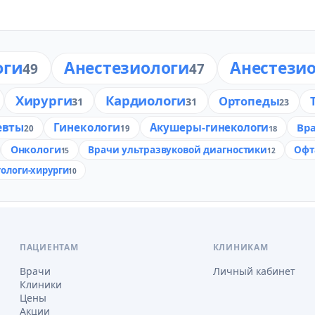
оги
Анестезиологи
Анестези
49
47
Хирурги
Кардиологи
Ортопеды
31
31
23
евты
Гинекологи
Акушеры-гинекологи
Вр
20
19
18
Онкологи
Врачи ультразвуковой диагностики
Офт
15
12
ологи-хирурги
10
ПАЦИЕНТАМ
КЛИНИКАМ
Врачи
Личный кабинет
Клиники
Цены
Акции