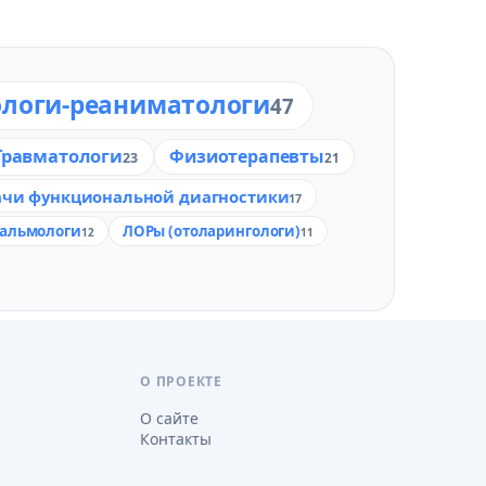
ологи-реаниматологи
47
Травматологи
Физиотерапевты
23
21
ачи функциональной диагностики
17
альмологи
ЛОРы (отоларингологи)
12
11
О ПРОЕКТЕ
О сайте
Контакты