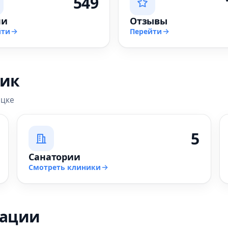
549
чи
Отзывы
йти
Перейти
ник
ецке
5
Санатории
Смотреть клиники
зации