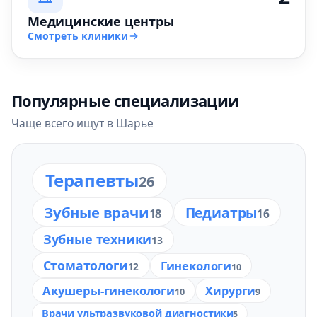
Медицинские центры
Смотреть клиники
Популярные специализации
Чаще всего ищут в Шарье
Терапевты
26
Зубные врачи
Педиатры
18
16
Зубные техники
13
Стоматологи
Гинекологи
12
10
Акушеры-гинекологи
Хирурги
10
9
Врачи ультразвуковой диагностики
5