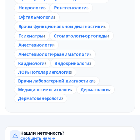
Неврологи
Рентгенологи
5
5
Офтальмологи
5
Врачи функциональной диагностики
4
Психиатры
Стоматологи-ортопеды
4
4
Анестезиологи
4
Анестезиологи-реаниматологи
4
Кардиологи
Эндокринологи
3
3
ЛОРы (отоларингологи)
3
Врачи лабораторной диагностики
3
Медицинские психологи
Дерматологи
2
2
Дерматовенерологи
2
Нашли неточность?
Сообщить нам →