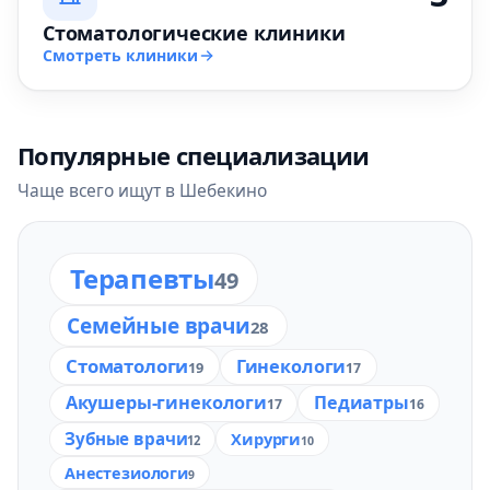
Стоматологические клиники
Смотреть клиники
Популярные специализации
Чаще всего ищут в Шебекино
Терапевты
49
Семейные врачи
28
Стоматологи
Гинекологи
19
17
Акушеры-гинекологи
Педиатры
17
16
Зубные врачи
Хирурги
12
10
Анестезиологи
9