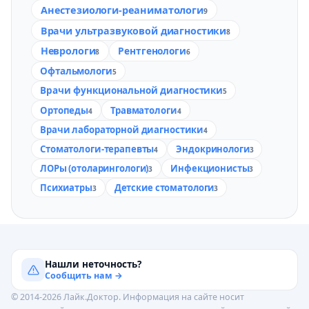
Анестезиологи-реаниматологи
9
Врачи ультразвуковой диагностики
8
Неврологи
Рентгенологи
8
6
Офтальмологи
5
Врачи функциональной диагностики
5
Ортопеды
Травматологи
4
4
Врачи лабораторной диагностики
4
Стоматологи-терапевты
Эндокринологи
4
3
ЛОРы (отоларингологи)
Инфекционисты
3
3
Психиатры
Детские стоматологи
3
3
Нашли неточность?
Сообщить нам →
© 2014-2026 Лайк.Доктор. Информация на сайте носит