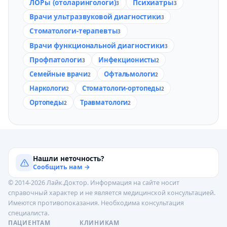
ЛОРы (отоларингологи)
Психиатры
3
3
Врачи ультразвуковой диагностики
3
Стоматологи-терапевты
3
Врачи функциональной диагностики
3
Профпатологи
Инфекционисты
3
2
Семейные врачи
Офтальмологи
2
2
Наркологи
Стоматологи-ортопеды
2
2
Ортопеды
Травматологи
2
2
Нашли неточность?
Сообщить нам →
© 2014-2026 Лайк.Доктор. Информация на сайте носит
справочный характер и не является медицинской консультацией.
Имеются противопоказания. Необходима консультация
специалиста.
ПАЦИЕНТАМ
КЛИНИКАМ