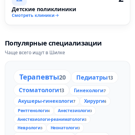
Детские поликлиники
Смотреть клиники
Популярные специализации
Чаще всего ищут в Шилке
Терапевты
20
Педиатры
13
Стоматологи
13
Гинекологи
7
Акушеры-гинекологи
Хирурги
7
6
Рентгенологи
Анестезиологи
4
3
Анестезиологи-реаниматологи
3
Неврологи
Неонатологи
3
3