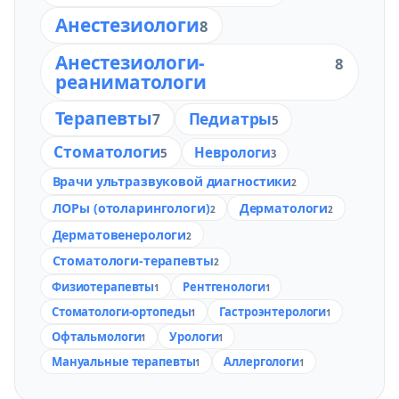
Анестезиологи
8
Анестезиологи-
8
реаниматологи
Терапевты
Педиатры
7
5
Стоматологи
Неврологи
5
3
Врачи ультразвуковой диагностики
2
ЛОРы (отоларингологи)
Дерматологи
2
2
Дерматовенерологи
2
Стоматологи-терапевты
2
Физиотерапевты
Рентгенологи
1
1
Стоматологи-ортопеды
Гастроэнтерологи
1
1
Офтальмологи
Урологи
1
1
Мануальные терапевты
Аллергологи
1
1