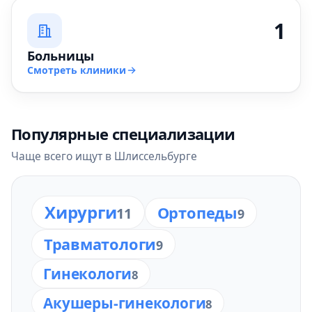
1
Больницы
Смотреть клиники
Популярные специализации
Чаще всего ищут в Шлиссельбурге
Хирурги
Ортопеды
11
9
Травматологи
9
Гинекологи
8
Акушеры-гинекологи
8