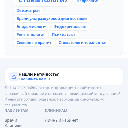
2
Неврологи
1
Фтизиатры
1
Врачи ультразвуковой диагностики
1
Эпидемиологи
Эндокринологи
1
1
Рентгенологи
Психиатры
1
1
Семейные врачи
Стоматологи-терапевты
1
1
Нашли неточность?
Сообщить нам →
© 2014-2026 Лайк.Доктор. Информация на сайте носит
справочный характер и не является медицинской консультацией.
Имеются противопоказания. Необходима консультация
специалиста.
ПАЦИЕНТАМ
КЛИНИКАМ
Врачи
Личный кабинет
Клиники