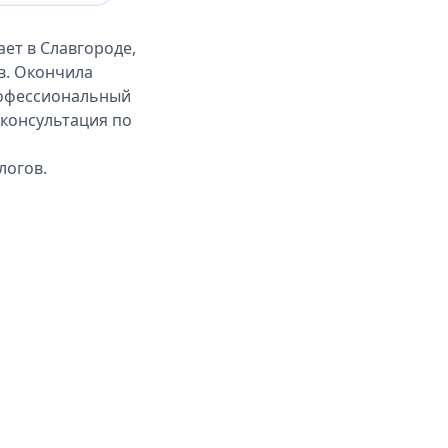
ет в Славгороде,
в. Окончила
рофессиональный
, консультация по
логов.