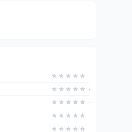
-
-
-
-
-