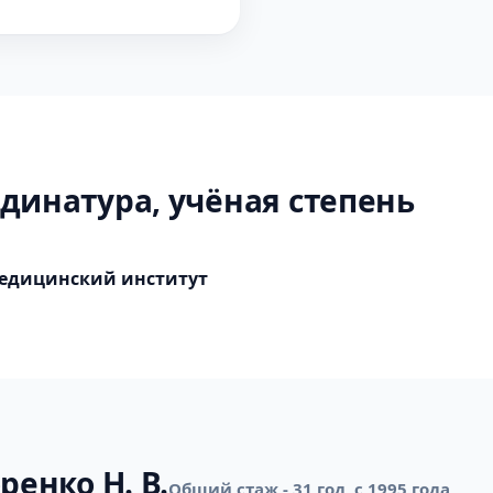
динатура, учёная степень
едицинский институт
ренко Н. В.
Общий стаж - 31 год, с 1995 года