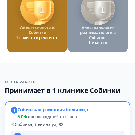
1
1
Анестезиологи в
Анестезиологи-
Собинке
реаниматологи в
1-е место в рейтинге
Собинке
1-е место
МЕСТА РАБОТЫ
Принимает в 1 клинике Собинки
Собинская районная больница
1
5,0
превосходно
·
6 отзывов
Собинка, Ленина ул, 92