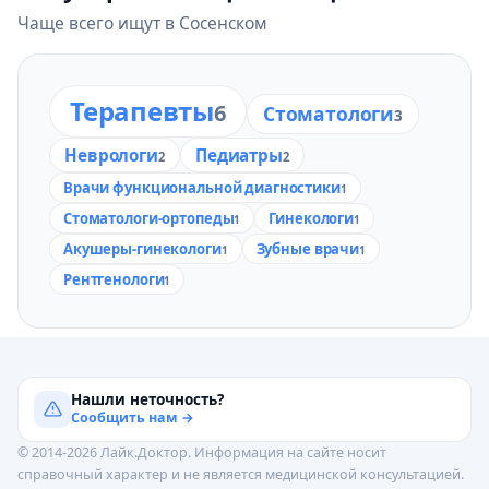
Чаще всего ищут в Сосенском
Терапевты
6
Стоматологи
3
Неврологи
Педиатры
2
2
Врачи функциональной диагностики
1
Стоматологи-ортопеды
Гинекологи
1
1
Акушеры-гинекологи
Зубные врачи
1
1
Рентгенологи
1
Нашли неточность?
Сообщить нам →
© 2014-2026 Лайк.Доктор. Информация на сайте носит
справочный характер и не является медицинской консультацией.