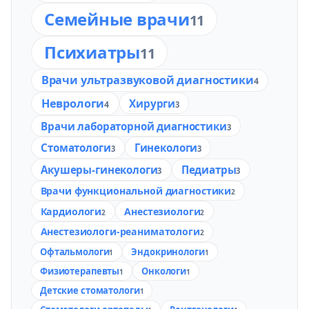
Семейные врачи
11
Психиатры
11
Врачи ультразвуковой диагностики
4
Неврологи
Хирурги
4
3
Врачи лабораторной диагностики
3
Стоматологи
Гинекологи
3
3
Акушеры-гинекологи
Педиатры
3
3
Врачи функциональной диагностики
2
Кардиологи
Анестезиологи
2
2
Анестезиологи-реаниматологи
2
Офтальмологи
Эндокринологи
1
1
Физиотерапевты
Онкологи
1
1
Детские стоматологи
1