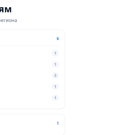
тям
региона
6
1
1
3
1
1
1