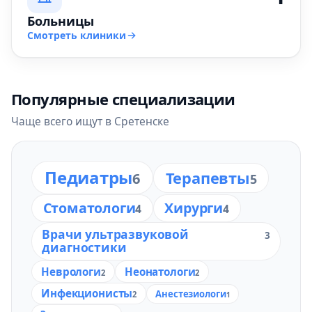
Больницы
Смотреть клиники
Популярные специализации
Чаще всего ищут в Сретенске
Педиатры
Терапевты
6
5
Стоматологи
Хирурги
4
4
Врачи ультразвуковой
3
диагностики
Неврологи
Неонатологи
2
2
Инфекционисты
Анестезиологи
2
1