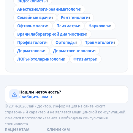
Эндоскописты
1
Анестезиологи-реаниматологи
1
Семейные врачи
Рентгенологи
1
1
Офтальмологи
Психиатры
Наркологи
1
1
1
Врачи лабораторной диагностики
1
Профпатологи
Ортопеды
Травматологи
1
1
1
Дерматологи
Дерматовенерологи
1
1
ЛОРы (отоларингологи)
Фтизиатры
1
1
Нашли неточность?
Сообщить нам →
© 2014-2026 Лайк.Доктор. Информация на сайте носит
справочный характер и не является медицинской консультацией.
Имеются противопоказания. Необходима консультация
специалиста.
ПАЦИЕНТАМ
КЛИНИКАМ