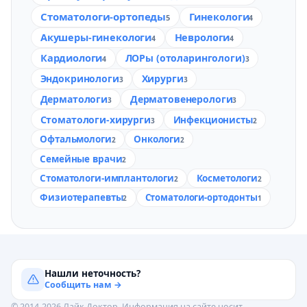
Стоматологи-ортопеды
Гинекологи
5
4
Акушеры-гинекологи
Неврологи
4
4
Кардиологи
ЛОРы (отоларингологи)
4
3
Эндокринологи
Хирурги
3
3
Дерматологи
Дерматовенерологи
3
3
Стоматологи-хирурги
Инфекционисты
3
2
Офтальмологи
Онкологи
2
2
Семейные врачи
2
Стоматологи-имплантологи
Косметологи
2
2
Физиотерапевты
Стоматологи-ортодонты
2
1
Нашли неточность?
Сообщить нам →
© 2014-2026 Лайк.Доктор. Информация на сайте носит