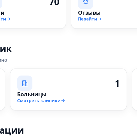
70
чи
Отзывы
йти
Перейти
ник
ино
1
Больницы
Смотреть клиники
зации