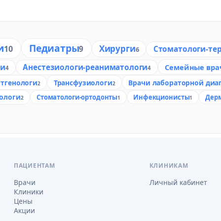
и
Педиатры
Хирурги
10
9
Стоматологи-те
6
ги
Анестезиологи-реаниматологи
Семейные вра
4
4
нтгенологи
Трансфузиологи
Врачи лабораторной диа
2
2
тологи
Стоматологи-ортодонты
Инфекционисты
Дер
2
1
1
ПАЦИЕНТАМ
КЛИНИКАМ
Врачи
Личный кабинет
Клиники
Цены
Акции