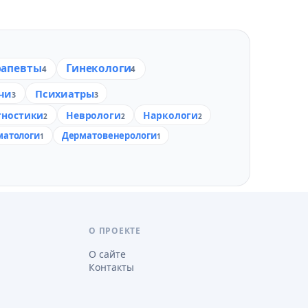
рапевты
Гинекологи
4
4
чи
Психиатры
3
3
гностики
Неврологи
Наркологи
2
2
2
матологи
Дерматовенерологи
1
1
О ПРОЕКТЕ
О сайте
Контакты