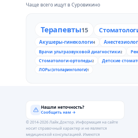
Чаще всего ищут в Суровикино
Терапевты
15
Стоматолог
Акушеры-гинекологи
Анестезиоло
4
Врачи ультразвуковой диагностики
Ре
2
Стоматологи-ортопеды
Детские стома
2
ЛОРы (отоларингологи)
1
Нашли неточность?
Сообщить нам →
© 2014-2026 Лайк.Доктор. Информация на сайте
носит справочный характер и не является
медицинской консультацией. Имеются