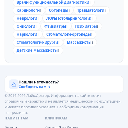
Врачи функциональной диагностики
1
Кардиологи
Ортопеды
Травматологи
1
1
1
Неврологи
ЛОРы (отоларингологи)
1
1
Онкологи
Фтизиатры
Психиатры
1
1
1
Наркологи
Стоматологи-ортопеды
1
1
Стоматологи-хирурги
Массажисты
1
1
Детские массажисты
1
Нашли неточность?
Сообщить нам →
© 2014-2026 Лайк.Доктор. Информация на сайте носит
справочный характер и не является медицинской консультацией.
Имеются противопоказания. Необходима консультация
специалиста.
ПАЦИЕНТАМ
КЛИНИКАМ
Врачи
Личный кабинет