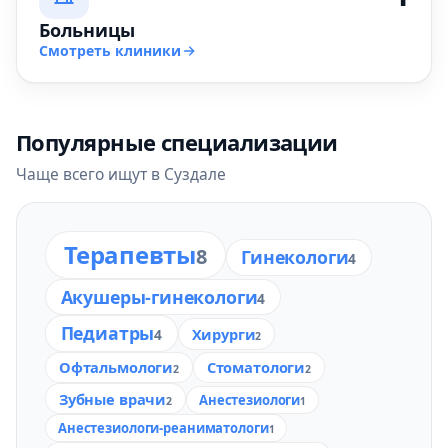
Больницы
Смотреть клиники
Популярные специализации
Чаще всего ищут в Суздале
Терапевты
8
Гинекологи
4
Акушеры-гинекологи
4
Педиатры
Хирурги
4
2
Офтальмологи
Стоматологи
2
2
Зубные врачи
Анестезиологи
2
1
Анестезиологи-реаниматологи
1