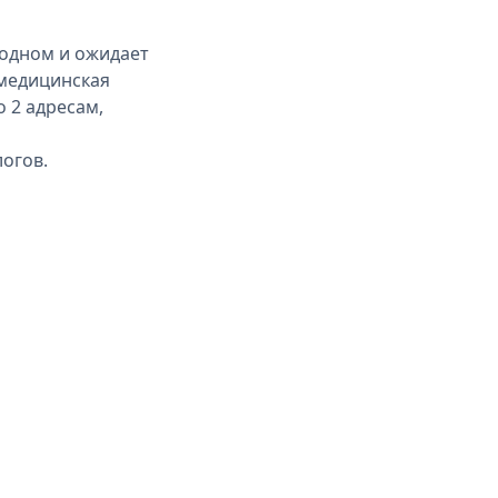
бодном и ожидает
 медицинская
о 2 адресам,
огов.