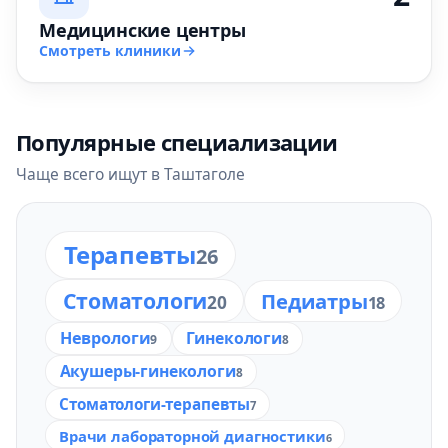
Медицинские центры
Смотреть клиники
Популярные специализации
Чаще всего ищут в Таштаголе
Терапевты
26
Стоматологи
Педиатры
20
18
Неврологи
Гинекологи
9
8
Акушеры-гинекологи
8
Стоматологи-терапевты
7
Врачи лабораторной диагностики
6