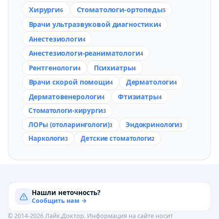
Хирурги
Стоматологи-ортопеды
6
5
Врачи ультразвуковой диагностики
4
Анестезиологи
4
Анестезиологи-реаниматологи
4
Рентгенологи
Психиатры
4
4
Врачи скорой помощи
Дерматологи
4
4
Дерматовенерологи
Фтизиатры
4
4
Стоматологи-хирурги
3
ЛОРы (отоларингологи)
Эндокринологи
3
3
Наркологи
Детские стоматологи
3
2
Нашли неточность?
Сообщить нам →
© 2014-2026 Лайк.Доктор. Информация на сайте носит