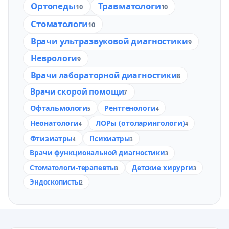
Ортопеды
Травматологи
10
10
Стоматологи
10
Врачи ультразвуковой диагностики
9
Неврологи
9
Врачи лабораторной диагностики
8
Врачи скорой помощи
7
Офтальмологи
Рентгенологи
5
4
Неонатологи
ЛОРы (отоларингологи)
4
4
Фтизиатры
Психиатры
4
3
Врачи функциональной диагностики
3
Стоматологи-терапевты
Детские хирурги
3
3
Эндоскописты
2