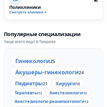
Поликлиники
Смотреть клиники
Популярные специализации
Чаще всего ищут в Темрюке
Гинекологи
25
Акушеры-гинекологи
24
Педиатры
Хирурги
21
16
Терапевты
Анестезиологи
12
12
Анестезиологи-реаниматологи
12