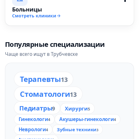
Больницы
Смотреть клиники
Популярные специализации
Чаще всего ищут в Трубчевске
Терапевты
13
Стоматологи
13
Педиатры
Хирурги
9
5
Гинекологи
Акушеры-гинекологи
4
4
Неврологи
Зубные техники
4
3