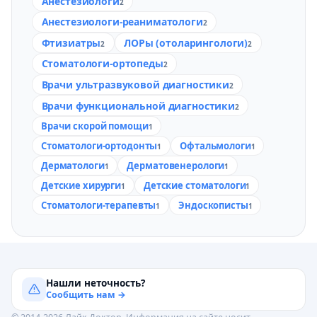
Анестезиологи
2
Анестезиологи-реаниматологи
2
Фтизиатры
ЛОРы (отоларингологи)
2
2
Стоматологи-ортопеды
2
Врачи ультразвуковой диагностики
2
Врачи функциональной диагностики
2
Врачи скорой помощи
1
Стоматологи-ортодонты
Офтальмологи
1
1
Дерматологи
Дерматовенерологи
1
1
Детские хирурги
Детские стоматологи
1
1
Стоматологи-терапевты
Эндоскописты
1
1
Нашли неточность?
Сообщить нам →