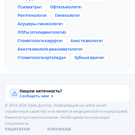
Психиатры
Офтальмологи
1
1
Рентгенологи
Гинекологи
1
1
Акушеры-гинекологи
1
ЛОРы (отоларингологи)
1
Стоматологи-хирурги
Анестезиологи
1
1
Анестезиологи-реаниматологи
1
Стоматологи-ортопеды
Зубные врачи
1
1
Нашли неточность?
Сообщить нам →
© 2014-2026 Лайк.Доктор. Информация на сайте носит
справочный характер и не является медицинской консультацией.
Имеются противопоказания. Необходима консультация
специалиста.
ПАЦИЕНТАМ
КЛИНИКАМ