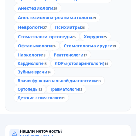
Анестезиологи
29
Анестезиологи-реаниматологи
29
Неврологи
Психиатры
27
26
Стоматологи-ортопеды
Хирурги
26
25
Офтальмологи
Стоматологи-хирурги
24
19
Наркологи
Рентгенологи
18
17
Кардиологи
ЛОРы (отоларингологи)
15
14
Зубные врачи
14
Врачи функциональной диагностики
13
Ортопеды
Травматологи
12
12
Детские стоматологи
11
Нашли неточность?