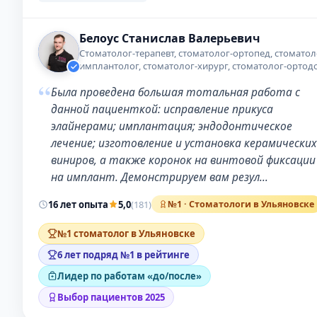
Белоус Станислав Валерьевич
Стоматолог-терапевт, стоматолог-ортопед, стоматол
имплантолог, стоматолог-хирург, стоматолог-ортод
“
Была проведена большая тотальная работа с
данной пациенткой: исправление прикуса
элайнерами; имплантация; эндодонтическое
лечение; изготовление и установка керамических
виниров, а также коронок на винтовой фиксации
на имплант. Демонстрируем вам резул…
16 лет опыта
5,0
(181)
№1 · Стоматологи в Ульяновске
№1 стоматолог в Ульяновске
6 лет подряд №1 в рейтинге
Лидер по работам «до/после»
Выбор пациентов 2025