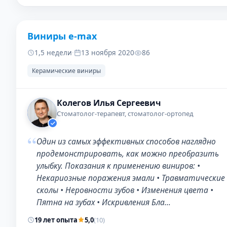
Виниры e-max
ДО
ПОС
1,5 недели
·
13 ноября 2020
86
Керамические виниры
Колегов Илья Сергеевич
Стоматолог-терапевт, стоматолог-ортопед
“
Один из самых эффективных способов наглядно
продемонстрировать, как можно преобразить
улыбку. Показания к применению виниров: •
Некариозные поражения эмали • Травматические
сколы • Неровности зубов • Изменения цвета •
Пятна на зубах • Искривления Бла…
19 лет опыта
5,0
(10)