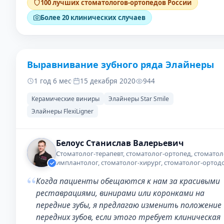
100 лучших стоматологов-ортопедов России
Более 20 клинических случаев
Выравнивание зубного ряда Элайнеры
ДО
ПОС
1 год 6 мес
·
15 декабря 2020
944
Керамические виниры
Элайнеры Star Smile
Элайнеры FlexiLigner
Белоус Станислав Валерьевич
Стоматолог-терапевт, стоматолог-ортопед, стоматол
имплантолог, стоматолог-хирург, стоматолог-ортод
“
Когда пациенты обещаются к нам за красивыми
реставрациями, винирами или коронками на
передние зубы, я предлагаю изменить положение
передних зубов, если этого требует клиническая