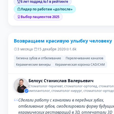
6 лет подряд №1 в рейтинге
Лидер по работам «до/после»
Выбор пациентов 2025
Возвращаем красивую улыбку человеку
ДО
ПОС
3 месяца
·
15 декабря 2020
1.6k
Гигиена зубов и отбеливание
Перелечивание каналов
Керамические виниры
Керамическая коронка CAD/CAM
Белоус Станислав Валерьевич
Стоматолог-терапевт, стоматолог-ортопед, стоматол
имплантолог, стоматолог-хирург, стоматолог-ортод
“
Сделали работу с каналами в передних зубах,
отбеливание зубов, смоделировали форму будущи
керамических реставраций в 3D, отпечатали 3D