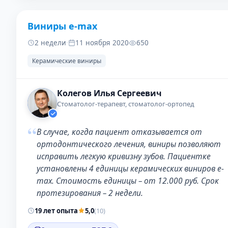
Виниры e-max
ДО
ПОС
2 недели
·
11 ноября 2020
650
Керамические виниры
Колегов Илья Сергеевич
Стоматолог-терапевт, стоматолог-ортопед
“
В случае, когда пациент отказывается от
ортодонтического лечения, виниры позволяют
исправить легкую кривизну зубов. Пациентке
установлены 4 единицы керамических виниров e-
max. Стоимость единицы – от 12.000 руб. Срок
протезирования – 2 недели.
19 лет опыта
5,0
(10)