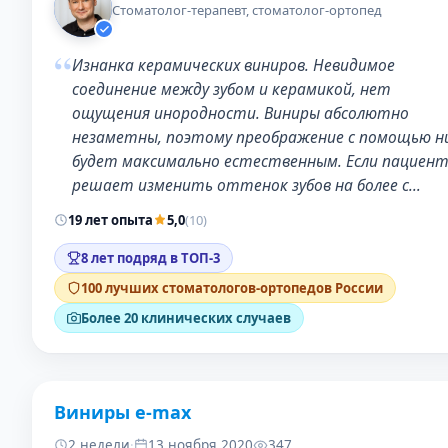
Стоматолог-терапевт, стоматолог-ортопед
“
Изнанка керамических виниров. Невидимое
соединение между зубом и керамикой, нет
ощущения инородности. Виниры абсолютно
незаметны, поэтому преображение с помощью н
будет максимально естественным. Если пациен
решает изменить оттенок зубов на более с…
19 лет опыта
5,0
(10)
8 лет подряд в ТОП-3
100 лучших стоматологов-ортопедов России
Более 20 клинических случаев
Виниры e-max
ДО
ПОС
2 недели
·
13 ноября 2020
347