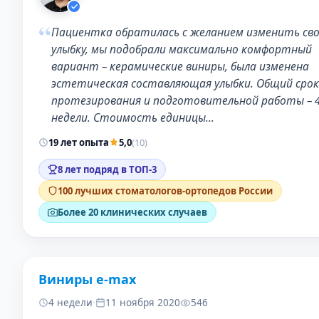
“
Пациентка обратилась с желанием изменить св
улыбку, мы подобрали максимально комфортный
вариант – керамические виниры, была изменена
эстетическая составляющая улыбки. Общий срок
протезирования и подготовительной работы – 
недели. Стоимость единицы…
19 лет опыта
5,0
(10)
8 лет подряд в ТОП-3
100 лучших стоматологов-ортопедов России
Более 20 клинических случаев
Виниры e-max
ДО
ПОС
4 недели
·
11 ноября 2020
546