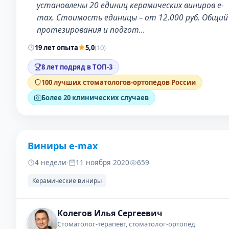
установлены 20 единиц керамических виниров e-
max. Стоимость единицы – от 12.000 руб. Общий
протезирования и подгот…
19 лет опыта
5,0
(10)
8 лет подряд в ТОП-3
100 лучших стоматологов-ортопедов России
Более 20 клинических случаев
Виниры e-max
ДО
ПОС
4 недели
·
11 ноября 2020
659
Керамические виниры
Колегов Илья Сергеевич
Стоматолог-терапевт, стоматолог-ортопед