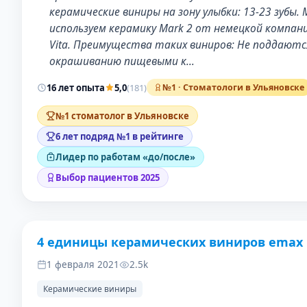
керамические виниры на зону улыбки: 13-23 зубы.
используем керамику Mark 2 от немецкой компан
Vita. Преимущества таких виниров: Не поддаютс
окрашиванию пищевыми к…
16 лет опыта
5,0
(181)
№1 · Стоматологи в Ульяновске
№1 стоматолог в Ульяновске
6 лет подряд №1 в рейтинге
Лидер по работам «до/после»
Выбор пациентов 2025
4 единицы керамических виниров emax
ДО
ПОС
1 февраля 2021
2.5k
Керамические виниры