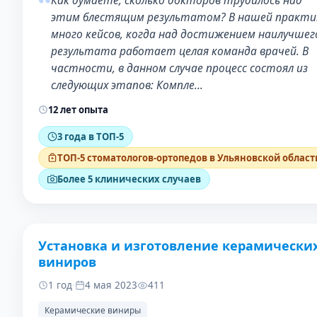
“
Как думаете, сколько докторов трудилось над
этим блестящим результатом? В нашей практи
много кейсов, когда над достижением наилучшег
результата работает целая команда врачей. В
частности, в данном случае процесс состоял из
следующих этапов: Компле…
12 лет опыта
3 года в ТОП-5
ТОП-5 стоматологов-ортопедов в Ульяновской област
Более 5 клинических случаев
Установка и изготовление керамически
ДО
ПОС
виниров
1 год
·
4 мая 2023
411
Керамические виниры