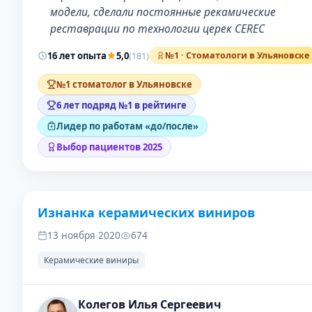
модели, сделали постоянные рекамические
реставрации по технологии церек CEREC
16 лет опыта
5,0
(181)
№1 · Стоматологи в Ульяновске
№1 стоматолог в Ульяновске
6 лет подряд №1 в рейтинге
Лидер по работам «до/после»
Выбор пациентов 2025
Изнанка керамических виниров
ДО
ПОС
13 ноября 2020
674
Керамические виниры
Колегов Илья Сергеевич