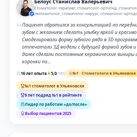
Белоус Станислав Валерьевич
Стоматолог-терапевт, стоматолог-ортопед, стоматол
имплантолог, стоматолог-хирург, стоматолог-ортод
“
Пациент обратился за консультацией по передн
зубам с желанием сделать улыбку яркой и красиво
Смоделировали форму зубного ряда в 3D программ
отпечатали 3Д модели с будущей формой зубов и
далее сделали постоянные керамические виниры 
коронки по…
16 лет опыта
5,0
(181)
№1 · Стоматологи в Ульяновске
№1 стоматолог в Ульяновске
6 лет подряд №1 в рейтинге
Лидер по работам «до/после»
Выбор пациентов 2025