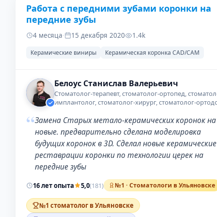
Работа с передними зубами коронки на
ДО
ПОС
передние зубы
4 месяца
·
15 декабря 2020
1.4k
Керамические виниры
Керамическая коронка CAD/CAM
Белоус Станислав Валерьевич
Стоматолог-терапевт, стоматолог-ортопед, стоматол
имплантолог, стоматолог-хирург, стоматолог-ортод
“
Замена Старых метало-керамических коронок на
новые. предварительно сделана моделировка
будущих коронок в 3D. Сделал новые керамические
реставрации коронки по технологии церек на
передние зубы
16 лет опыта
5,0
(181)
№1 · Стоматологи в Ульяновске
№1 стоматолог в Ульяновске