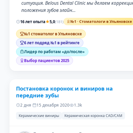
ситуация. Belous Dental Clinic мы делаем коррекц
положения зубов элайн…
16 лет опыта
5,0
(181)
№1 · Стоматологи в Ульяновске
№1 стоматолог в Ульяновске
6 лет подряд №1 в рейтинге
Лидер по работам «до/после»
Выбор пациентов 2025
Постановка коронок и виниров на
ДО
ПОС
передние зубы
2 дня
·
15 декабря 2020
1.3k
Керамические виниры
Керамическая коронка CAD/CAM