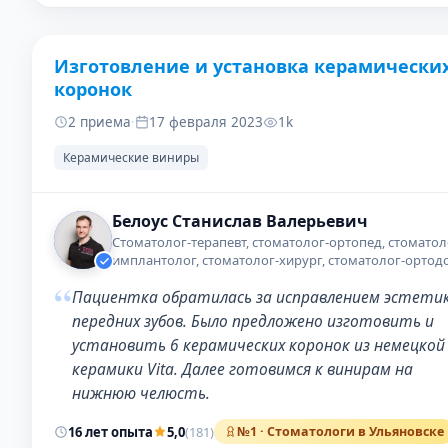
Изготовление и установка керамически
ДО
ПОС
коронок
2 приема
·
17 февраля 2023
1k
Керамические виниры
Белоус Станислав Валерьевич
Стоматолог-терапевт, стоматолог-ортопед, стоматол
имплантолог, стоматолог-хирург, стоматолог-ортод
“
Пациентка обратилась за исправлением эстети
передних зубов. Было предложено изготовить и
установить 6 керамических коронок из немецкой
керамики Vita. Далее готовимся к винирам на
нижнюю челюсть.
16 лет опыта
5,0
(181)
№1 · Стоматологи в Ульяновске