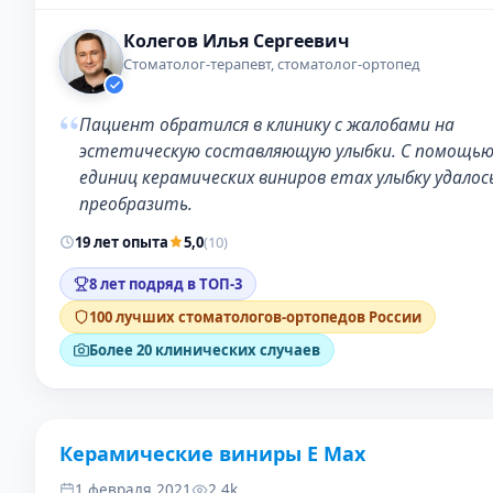
Колегов Илья Сергеевич
Стоматолог-терапевт, стоматолог-ортопед
“
Пациент обратился в клинику с жалобами на
эстетическую составляющую улыбки. С помощью
единиц керамических виниров emax улыбку удалос
преобразить.
19 лет опыта
5,0
(10)
8 лет подряд в ТОП-3
100 лучших стоматологов-ортопедов России
Более 20 клинических случаев
Керамические виниры E Max
ДО
ПОС
1 февраля 2021
2.4k