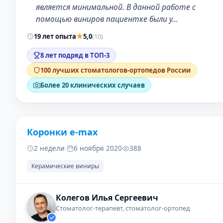
является минимальной. В данной работе с
помощью виниров пациентке были у…
19 лет опыта
5,0
(10)
8 лет подряд в ТОП-3
100 лучших стоматологов-ортопедов России
Более 20 клинических случаев
Коронки e-max
ДО
ПОС
2 недели
·
6 ноября 2020
388
Керамические виниры
Колегов Илья Сергеевич
Стоматолог-терапевт, стоматолог-ортопед