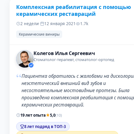
Комплексная реабилитация с помощью
ДО
ПОС
керамических реставраций
2 недели
·
12 января 2021
1.7k
Керамические виниры
Колегов Илья Сергеевич
Стоматолог-терапевт, стоматолог-ортопед
“
Пациентка обратилась с жалобами на дисколори
неэстетический внешний вид зубов и
несостоятельные мостовидные протезы. Была
произведена комплексная реабилитация с помощ
керамических реставраций.
19 лет опыта
5,0
(10)
8 лет подряд в ТОП-3