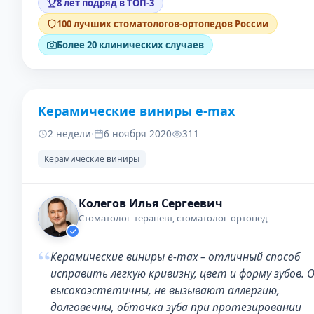
8 лет подряд в ТОП-3
100 лучших стоматологов-ортопедов России
Более 20 клинических случаев
Керамические виниры e-max
ДО
ПОС
2 недели
·
6 ноября 2020
311
Керамические виниры
Колегов Илья Сергеевич
Стоматолог-терапевт, стоматолог-ортопед
“
Керамические виниры e-max – отличный способ
исправить легкую кривизну, цвет и форму зубов. 
высокоэстетичны, не вызывают аллергию,
долговечны, обточка зуба при протезировании