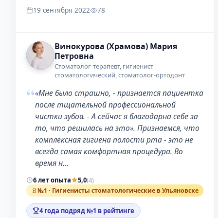
19 сентября 2022
78
Винокурова (Храмова) Мария
Петровна
Стоматолог-терапевт, гигиенист
стоматологический, стоматолог-ортодонт
“
«Мне было страшно, - признается пациентка
после тщательной профессиональной
чистки зубов. - А сейчас я благодарна себе за
то, что решилась на это». Признаемся, что
комплексная гигиена полости рта - это не
всегда самая комфортная процедура. Во
время н…
6 лет опыта
5,0
(4)
№1 · Гигиенисты стоматологические в Ульяновске
4 года подряд №1 в рейтинге