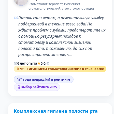
Стоматолог-терапевт, гигиенист
стоматологический, стоматолог-ортодонт
“
Готовь сани летом, а ослепительную улыбку
поддерживай в течение всего года! Не
ждите проблем с зубами, предотвратите их
с помощью регулярных походов к
стоматологу и комплексной гигиеной
полости рта. К сожалению, до сих пор
распространено мнение, ч…
6 лет опыта
5,0
(4)
№1 · Гигиенисты стоматологические в Ульяновске
4 года подряд №1 в рейтинге
Выбор рейтинга 2025
Комплексная гигиена полости рта
ДО
ПОСЛЕ