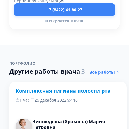
Первичная консультация
+7 (8422) 41-80-27
Откроется в 09:00
ПОРТФОЛИО
Другие работы врача
3
Все работы
Комплексная гигиена полости рта
ДО
ПОСЛЕ
1 час
·
26 декабря 2022
116
Винокурова (Храмова) Мария
Петровна