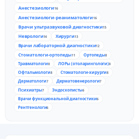
Анестезиологи
16
Анестезиологи-реаниматологи
16
Врачи ультразвуковой диагностики
15
Неврологи
Хирурги
14
13
Врачи лабораторной диагностики
12
Стоматологи-ортопеды
Ортопеды
11
8
Травматологи
ЛОРы (отоларингологи)
8
8
Офтальмологи
Стоматологи-хирурги
8
8
Дерматологи
Дерматовенерологи
7
7
Психиатры
Эндоскописты
7
6
Врачи функциональной диагностики
6
Рентгенологи
6