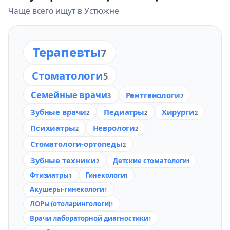
Чаще всего ищут в Устюжне
Терапевты
7
Стоматологи
5
Семейные врачи
Рентгенологи
3
2
Зубные врачи
Педиатры
Хирурги
2
2
2
Психиатры
Неврологи
2
2
Стоматологи-ортопеды
2
Зубные техники
Детские стоматологи
2
1
Фтизиатры
Гинекологи
1
1
Акушеры-гинекологи
1
ЛОРы (отоларингологи)
1
Врачи лабораторной диагностики
1