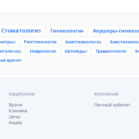
Стоматологи
Гинекологи
Акушеры-гинеко
5
4
иатры
Рентгенологи
Анестезиологи
Анестезиоло
2
2
2
нгологи)
Неврологи
Ортопеды
Травматологи
Э
2
2
1
1
ные врачи
1
ПАЦИЕНТАМ
КЛИНИКАМ
Врачи
Личный кабинет
Клиники
Цены
Акции