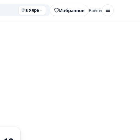
Избранное
Войти
в Уяре