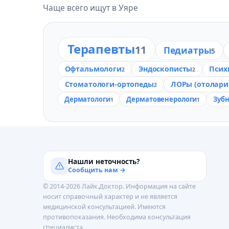
Чаще всего ищут в Уяре
Терапевты
11
Педиатры
5
Офтальмологи
Эндоскописты
Псих
2
2
Стоматологи-ортопеды
ЛОРы (отолари
2
Дерматологи
Дерматовенерологи
Зуб
1
1
Нашли неточность?
Сообщить нам →
© 2014-2026 Лайк.Доктор. Информация на сайте
носит справочный характер и не является
медицинской консультацией. Имеются
противопоказания. Необходима консультация
специалиста.