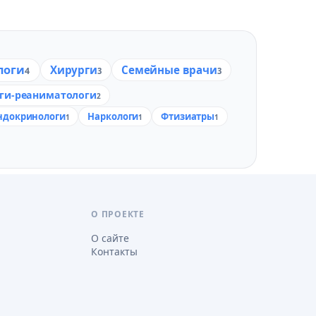
логи
Хирурги
Семейные врачи
4
3
3
ги-реаниматологи
2
ндокринологи
Наркологи
Фтизиатры
1
1
1
О ПРОЕКТЕ
О сайте
Контакты