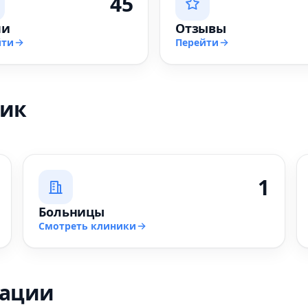
45
чи
Отзывы
йти
Перейти
ник
1
Больницы
Смотреть клиники
зации