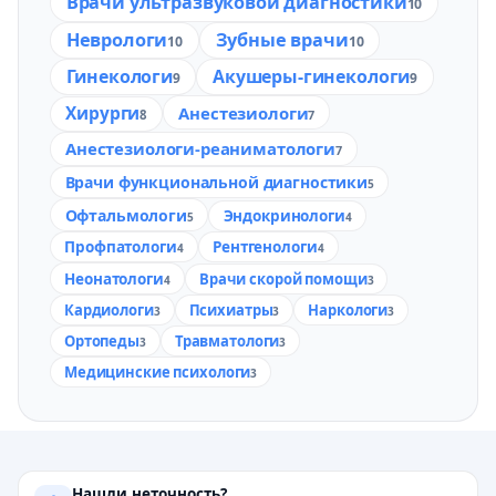
Врачи ультразвуковой диагностики
10
Неврологи
Зубные врачи
10
10
Гинекологи
Акушеры-гинекологи
9
9
Хирурги
Анестезиологи
8
7
Анестезиологи-реаниматологи
7
Врачи функциональной диагностики
5
Офтальмологи
Эндокринологи
5
4
Профпатологи
Рентгенологи
4
4
Неонатологи
Врачи скорой помощи
4
3
Кардиологи
Психиатры
Наркологи
3
3
3
Ортопеды
Травматологи
3
3
Медицинские психологи
3
Нашли неточность?