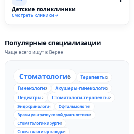
Детские поликлиники
Смотреть клиники
Популярные специализации
Чаще всего ищут в Верее
Стоматологи
6
Терапевты
2
Гинекологи
Акушеры-гинекологи
2
2
Педиатры
Стоматологи-терапевты
2
2
Эндокринологи
Офтальмологи
1
1
Врачи ультразвуковой диагностики
1
Стоматологи-хирурги
1
Стоматологи-ортопеды
1