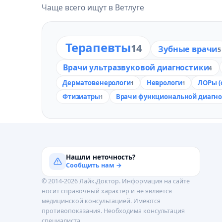
Чаще всего ищут в Ветлуге
Терапевты
14
Зубные врачи
5
Врачи ультразвуковой диагностики
4
Дерматовенерологи
Неврологи
ЛОРы (
1
1
Фтизиатры
Врачи функциональной диагно
1
Нашли неточность?
Сообщить нам →
© 2014-2026 Лайк.Доктор. Информация на сайте
носит справочный характер и не является
медицинской консультацией. Имеются
противопоказания. Необходима консультация
специалиста.