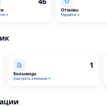
46
чи
Отзывы
йти
Перейти
ник
1
Больницы
Смотреть клиники
зации