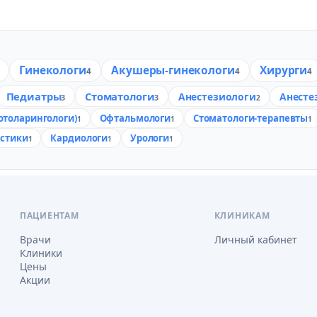
Гинекологи
Акушеры-гинекологи
Хирурги
4
4
4
Педиатры
Стоматологи
Анестезиологи
Анесте
3
3
2
отоларингологи)
Офтальмологи
Стоматологи-терапевты
1
1
1
стики
Кардиологи
Урологи
1
1
1
ПАЦИЕНТАМ
КЛИНИКАМ
Врачи
Личный кабинет
Клиники
Цены
Акции