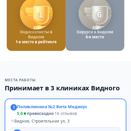
1
6
Эндоскописты в
Хирурги в Видном
Видном
6-е место
1-е место в рейтинге
МЕСТА РАБОТЫ
Принимает в 3 клиниках Видного
Поликлиника №2 Вита Медикус
1
5,0
превосходно
·
16 отзывов
Видное, Строительная ул, 3