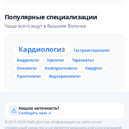
Популярные специализации
Чаще всего ищут в Вышнем Волочке
Кардиологи
3
Гастроэнтерологи
1
Андрологи
Урологи
Терапевты
1
1
1
Онкологи
Колопроктологи
Хирурги
1
1
1
Проктологи
Эндокринологи
1
1
Нашли неточность?
Сообщить нам →
© 2014-2026 Лайк.Доктор. Информация на сайте носит
справочный характер и не является медицинской консультацией.