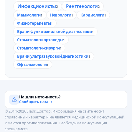
Инфекционисты
Рентгенологи
2
2
Маммологи
Неврологи
Кардиологи
1
1
1
Физиотерапевты
1
Врачи функциональной диагностики
1
Стоматологи-ортопеды
1
Стоматологи-хирурги
1
Врачи ультразвуковой диагностики
1
Офтальмологи
1
Нашли неточность?
Сообщить нам →
© 2014-2026 Лайк.Доктор. Информация на сайте носит
справочный характер и не является медицинской консультацией.
Имеются противопоказания. Необходима консультация
специалиста.