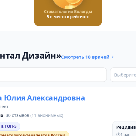
Стоматология Вологды
5-е место в рейтинге
ентал Дизайн»
Смотреть 18 врачей
Выберите
 Юлия Александровна
певт
но
· 30 отзывов
(11 анонимных)
 в ТОП-5
Рецидив
ДО
1 час
томатологов-терапевтов России