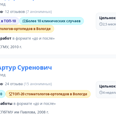
пед
но
· 12 отзывов
(7 анонимных)
Цельнок
ДО
 в ТОП-10
Более 10 клинических случаев
2,5 мес
тологов-ортопедов в Вологде
 работ
в формате «до и после»
СГМУ, 2010 г.
Артур Суренович
пед
но
· 24 отзыва
(15 анонимных)
Цельнок
ДО
4 недел
10
ТОП-20 стоматологов-ортопедов в Вологде
работы
в формате «до и после»
СПбГМУ им Павлова, 2008 г.