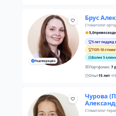
Брус Але
стоматолог-орто
5,0
превосход
5 лет подряд 
ТОП-10 стома
Более 5 клин
Подтверждён
Портфолио:
7 
Опыт
15 лет
·
Чурова (
Александ
стоматолог-тера