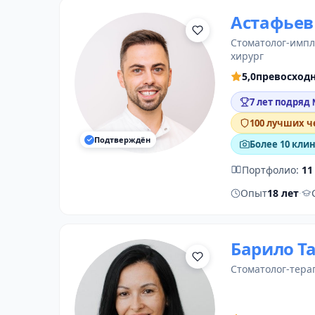
Астафьев
стоматолог-имп
хирург
5,0
превосход
7 лет подряд
100 лучших ч
Подтверждён
Более 10 кли
Портфолио:
11
Опыт
18 лет
·
Барило Т
стоматолог-тера