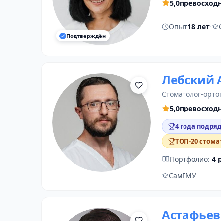
5,0
превосход
Опыт
18 лет
·
Подтверждён
Лебский 
стоматолог-орто
5,0
превосход
4 года подряд
ТОП-20 стома
Портфолио:
4 
СамГМУ
Астафьев