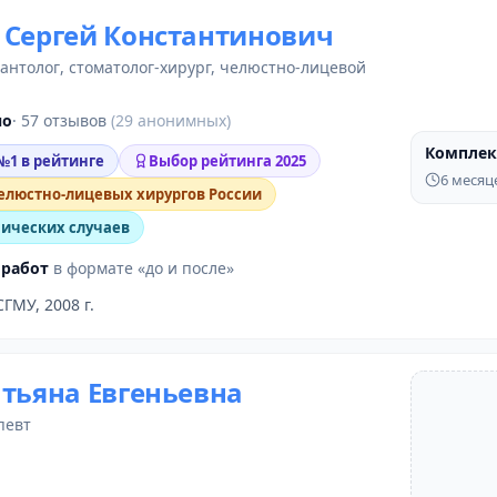
 Сергей Константинович
лантолог
, стоматолог-хирург,
челюстно-лицевой
но
· 57 отзывов
(29 анонимных)
Комплек
ДО
 №1 в рейтинге
Выбор рейтинга 2025
6 месяц
елюстно-лицевых хирургов России
нических случаев
 работ
в формате «до и после»
СГМУ, 2008 г.
атьяна Евгеньевна
певт