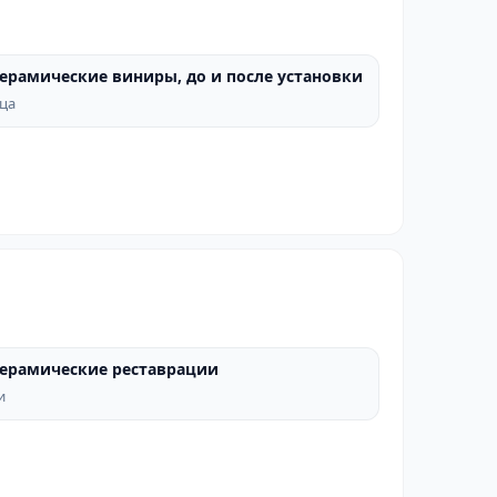
ерамические виниры, до и после установки
ПОСЛЕ
яца
ерамические реставрации
ПОСЛЕ
и