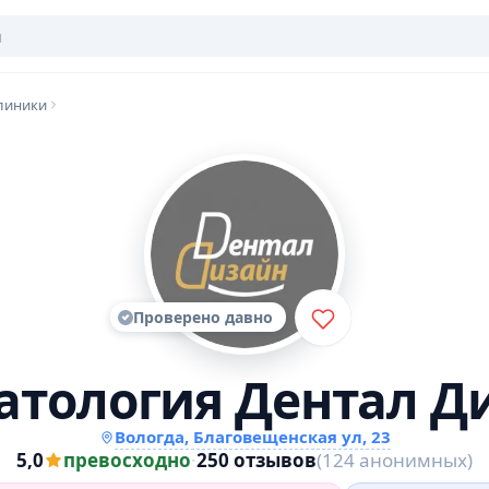
линики
Проверено давно
атология Дентал Д
Вологда, Благовещенская ул, 23
5,0
превосходно
·
250 отзывов
(124 анонимных)