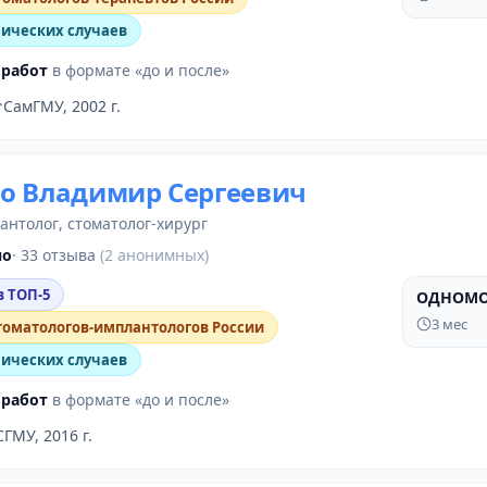
нических случаев
 работ
в формате «до и после»
СамГМУ, 2002 г.
о Владимир Сергеевич
лантолог
,
стоматолог-хирург
но
· 33 отзыва
(2 анонимных)
в ТОП-5
ОДНОМО
ДО
3 мес
томатологов-имплантологов России
нических случаев
 работ
в формате «до и после»
СГМУ, 2016 г.