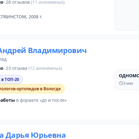
но
· 28 отзывов
(11 анонимных)
СПбИНСТОМ, 2008 г.
Андрей Владимирович
пед
но
· 23 отзыва
(12 анонимных)
ОДНОМО
ДО
 в ТОП-20
3 мес
тологов-ортопедов в Вологде
работы
в формате «до и после»
а Дарья Юрьевна