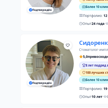
Более 10 кли
Подтверждён
Портфолио:
12
Опыт
24 года
·
Сидоренк
стоматолог-имп
5,0
превосход
8 лет подряд 
100 лучших с
Более 10 кли
Подтверждён
Портфолио:
19
Опыт
10 лет
·