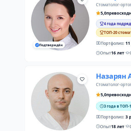
стоматолог-орто
5,0
превосход
4 года подряд
ТОП-20 стома
Портфолио:
11
Подтверждён
Опыт
16 лет
·
Назарян 
стоматолог-орто
5,0
превосход
3 года в ТОП-
Портфолио:
3 
Опыт
18 лет
·