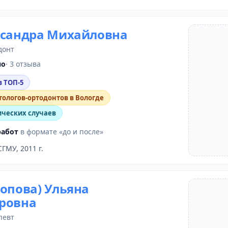
ксандра Михайловна
донт
но
· 3 отзыва
в ТОП-5
тологов-ортодонтов в Вологде
ических случаев
работ
в формате «до и после»
СГМУ, 2011 г.
Попова) Ульяна
ровна
певт