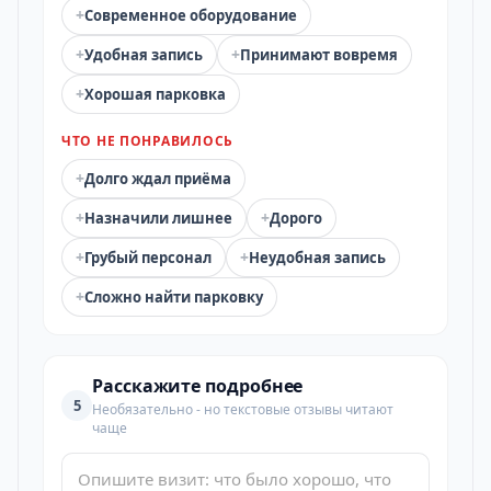
+
Современное оборудование
+
+
Удобная запись
Принимают вовремя
+
Хорошая парковка
ЧТО НЕ ПОНРАВИЛОСЬ
+
Долго ждал приёма
+
+
Назначили лишнее
Дорого
+
+
Грубый персонал
Неудобная запись
+
Сложно найти парковку
Расскажите подробнее
5
Необязательно - но текстовые отзывы читают
чаще