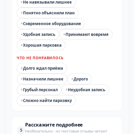
+
Не навязывали лишнее
+
Понятно объяснили план
+
Современное оборудование
+
+
Удобная запись
Принимают вовремя
+
Хорошая парковка
ЧТО НЕ ПОНРАВИЛОСЬ
+
Долго ждал приёма
+
+
Назначили лишнее
Дорого
+
+
Грубый персонал
Неудобная запись
+
Сложно найти парковку
Расскажите подробнее
5
Необязательно - но текстовые отзывы читают