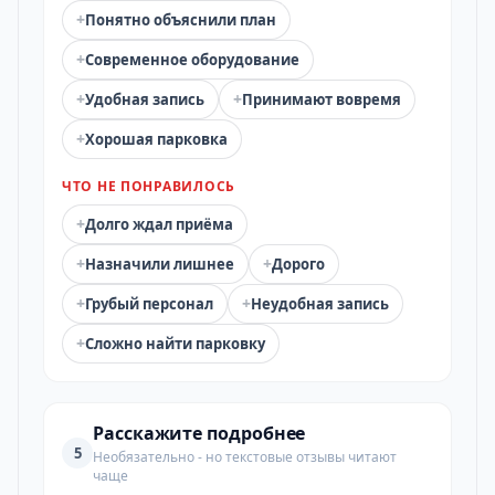
+
Понятно объяснили план
+
Современное оборудование
+
+
Удобная запись
Принимают вовремя
+
Хорошая парковка
ЧТО НЕ ПОНРАВИЛОСЬ
+
Долго ждал приёма
+
+
Назначили лишнее
Дорого
+
+
Грубый персонал
Неудобная запись
+
Сложно найти парковку
Расскажите подробнее
5
Необязательно - но текстовые отзывы читают
чаще