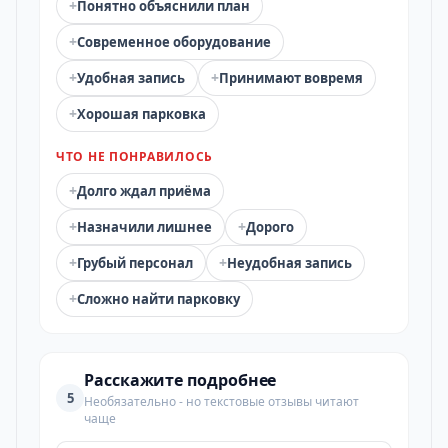
+
Понятно объяснили план
+
Современное оборудование
+
+
Удобная запись
Принимают вовремя
+
Хорошая парковка
ЧТО НЕ ПОНРАВИЛОСЬ
+
Долго ждал приёма
+
+
Назначили лишнее
Дорого
+
+
Грубый персонал
Неудобная запись
+
Сложно найти парковку
Расскажите подробнее
5
Необязательно - но текстовые отзывы читают
чаще